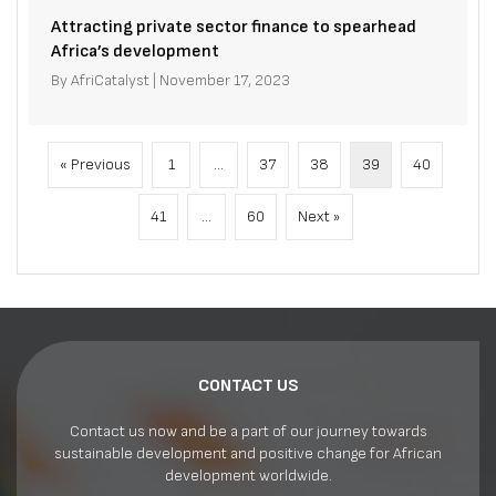
Attracting private sector finance to spearhead
Africa’s development
By
AfriCatalyst
|
November 17, 2023
« Previous
1
…
37
38
39
40
41
…
60
Next »
CONTACT US
Contact us now and be a part of our journey towards
sustainable development and positive change for African
development worldwide.