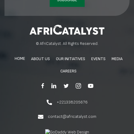
© AfriCatalyst. All Rights Reserved.
HOME
ABOUT US
OUR INITIATIVES
EVENTS
MEDIA
CAREERS
+221338205676
contact@africatalyst.com